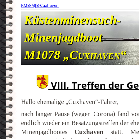
KMB/MJB-Cuxhaven
Küstenminensuch-
Minenjagdboot
M1078
„Cuxhaven“
VIII. Treffen der G
Hallo ehemalige „Cuxhaven“-Fahrer,
nach langer Pause (wegen Corona) fand vo
endlich wieder ein Besatzungstreffen der e
Minenjagdbootes
Cuxhaven
statt. Me